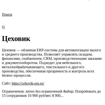
Поиск
Нужна демонстрация
Стоимость лицензий
Стоимость внедрения
Нужна поддержка по продукту
Ц
Цеховик
Цеховик — облачная ERP-система для автоматизации малого
и среднего производства. Позволяет управлять складом,
финансами, снабжением, CRM, производственными заказами
и документооборотом. Подходит для мебельного,
металлообрабатывающего, текстильного и другого
производства, обеспечивая прозрачность и контроль всех
бизнес-процессов.
Сайт:
https://cehovik-erp.ru/
Ограничения:
латно без ограничений &nbsp; Попробовать до
15 сотрудников 10 900 руб/мес 8 900...