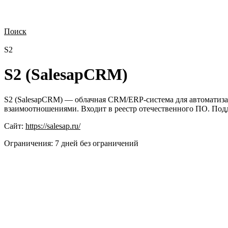
Поиск
Нужна демонстрация
Стоимость лицензий
Стоимость внедрения
Н
S2
S2 (SalesapCRM)
S2 (SalesapCRM) — облачная CRM/ERP-система для автоматиза
взаимоотношениями. Входит в реестр отечественного ПО. Подде
Сайт:
https://salesap.ru/
Ограничения:
7 дней без ограничений