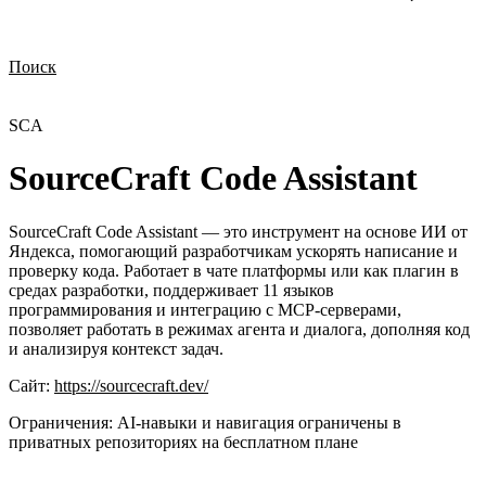
Поиск
Нужна демонстрация
Стоимость лицензий
Стоимость внедрения
Нужна поддержка по продукту
SCA
SourceCraft Code Assistant
SourceCraft Code Assistant — это инструмент на основе ИИ от
Яндекса, помогающий разработчикам ускорять написание и
проверку кода. Работает в чате платформы или как плагин в
средах разработки, поддерживает 11 языков
программирования и интеграцию с MCP-серверами,
позволяет работать в режимах агента и диалога, дополняя код
и анализируя контекст задач.
Сайт:
https://sourcecraft.dev/
Ограничения:
AI‑навыки и навигация ограничены в
приватных репозиториях на бесплатном плане