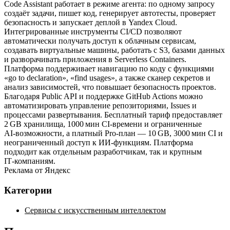
Code Assistant работает в режиме агента: по одному запросу
создаёт задачи, пишет код, генерирует автотесты, проверяет
безопасность и запускает деплой в Yandex Cloud.
Интегрированные инструменты CI/CD позволяют
автоматически получать доступ к облачным сервисам,
создавать виртуальные машины, работать с S3, базами данных
и разворачивать приложения в Serverless Containers.
Платформа поддерживает навигацию по коду с функциями
«go to declaration», «find usages», а также сканер секретов и
анализ зависимостей, что повышает безопасность проектов.
Благодаря Public API и поддержке GitHub Actions можно
автоматизировать управление репозиториями, Issues и
процессами развертывания. Бесплатный тариф предоставляет
2 GB хранилища, 1000 мин CI‑времени и ограниченные
AI‑возможности, а платный Pro‑план — 10 GB, 3000 мин CI и
неограниченный доступ к ИИ‑функциям. Платформа
подходит как отдельным разработчикам, так и крупным
IT‑компаниям.
Реклама от Яндекс
Категории
Сервисы с искусственным интеллектом