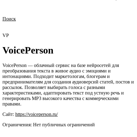
Поиск
Нужна демонстрация
Стоимость лицензий
Стоимость внедрения
Нужна поддержка по продукту
VP
VoicePerson
VoicePerson — облачный сервис на базе нейросетей для
преобразования текста в живое аудио с эмоциями и
интонациями. Подходит маркетологам, блогерам и
предпринимателям для создания аудиоверсий статей, постов и
рассылок. Позволяет выбирать голоса с разными
характеристиками, адаптировать текст под устную речь и
генерировать MP3 высокого качества с коммерческими
правами.
Сайт:
https://voiceperson.ru/
Ограничения:
Нет публичных ограничений