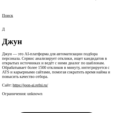
Поиск
Нужна демонстрация
Стоимость лицензий
Стоимость внедрения
Нужна поддержка по продукту
Д
Джун
Джун — это AI-платформа для автоматизации подбора
персонала. Сервис анализирует отклики, ищет кандидатов в
открытых источниках и ведёт с ними диалог по шаблонам.
Обрабатывает более 1500 откликов в минуту, интегрируется с
ATS и карьерными сайтами, помогая сократить время найма и
повысить качество отбора.
Сайт:
https://joon-ai.refni.ru/
Ограничения:
unknown