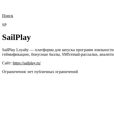
Поиск
Нужна демонстрация
Стоимость лицензий
Стоимость внедрения
Н
SP
SailPlay
SailPlay Loyalty — платформа для запуска программ лояльност
геймификацию, бонусные баллы, SMS/email-рассылки, аналитик
Сайт:
https://sailplay.ru/
Ограничения:
нет публичных ограничений