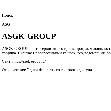
Поиск
Нужна демонстрация
Стоимость лицензий
Стоимость внедрения
Н
ASG
ASGK-GROUP
ASGK-GROUP — это сервис для создания программ лояльности с
трафика. Включает прогрессивный кешбэк, геоуведомления, р
Сайт:
https://asgk-group.ru/
Ограничения:
7 дней бесплатного тестового доступа