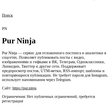
Поиск
Нужна демонстрация
Стоимость лицензий
Стоимость внедрения
Нужна поддержка по продукту
PN
Pur Ninja
Pur Ninja — сервис для отложенного постинга и аналитики в
соцсетях. Позволяет публиковать посты с видео,
изображениями и гифками в ВК, Телеграм, Одноклассники,
Линкедин, Твиттер и другие сети. Поддерживает
предпросмотр постов, UTM-метки, RSS-импорт, шаблоны и
повторяющиеся публикации. Не требует пароля для Instagram,
использует напоминания через Telegram.
Сайт:
https://pur.ninja
Ограничения:
Нет публичных ограничений, требуется
регистрация