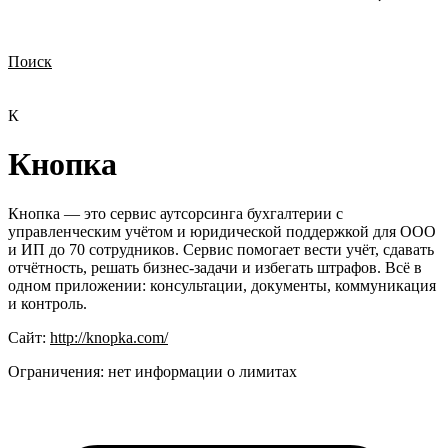
Поиск
Нужна демонстрация
Стоимость лицензий
Стоимость внедрения
Нужна поддержка по продукту
К
Кнопка
Кнопка — это сервис аутсорсинга бухгалтерии с
управленческим учётом и юридической поддержкой для ООО
и ИП до 70 сотрудников. Сервис помогает вести учёт, сдавать
отчётность, решать бизнес-задачи и избегать штрафов. Всё в
одном приложении: консультации, документы, коммуникация
и контроль.
Сайт:
http://knopka.com/
Ограничения:
нет информации о лимитах