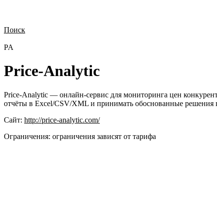
Поиск
Нужна демонстрация
Стоимость лицензий
Стоимость внедрения
Н
PA
Price-Analytic
Price-Analytic — онлайн-сервис для мониторинга цен конкурен
отчёты в Excel/CSV/XML и принимать обоснованные решения п
Сайт:
http://price-analytic.com/
Ограничения:
ограничения зависят от тарифа