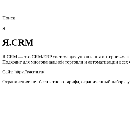
Поиск
Нужна демонстрация
Стоимость лицензий
Стоимость внедрения
Н
Я
Я.CRM
Я.CRM — это CRM/ERP система для управления интернет-магази
Подходит для многоканальной торговли и автоматизации всех 
Сайт:
https://yacrm.ru/
Ограничения:
нет бесплатного тарифа, ограниченный набор фу