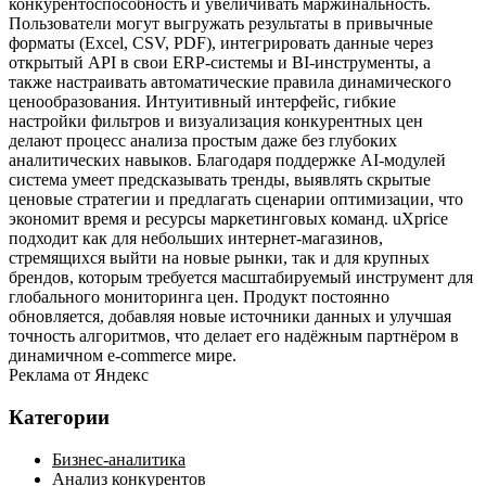
конкурентоспособность и увеличивать маржинальность.
Пользователи могут выгружать результаты в привычные
форматы (Excel, CSV, PDF), интегрировать данные через
открытый API в свои ERP‑системы и BI‑инструменты, а
также настраивать автоматические правила динамического
ценообразования. Интуитивный интерфейс, гибкие
настройки фильтров и визуализация конкурентных цен
делают процесс анализа простым даже без глубоких
аналитических навыков. Благодаря поддержке AI‑модулей
система умеет предсказывать тренды, выявлять скрытые
ценовые стратегии и предлагать сценарии оптимизации, что
экономит время и ресурсы маркетинговых команд. uXprice
подходит как для небольших интернет‑магазинов,
стремящихся выйти на новые рынки, так и для крупных
брендов, которым требуется масштабируемый инструмент для
глобального мониторинга цен. Продукт постоянно
обновляется, добавляя новые источники данных и улучшая
точность алгоритмов, что делает его надёжным партнёром в
динамичном e‑commerce мире.
Реклама от Яндекс
Категории
Бизнес-аналитика
Анализ конкурентов