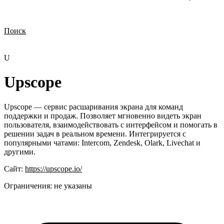
Поиск
Нужна демонстрация
Стоимость лицензий
Стоимость внедрения
Нужна поддержка по продукту
U
Upscope
Upscope — сервис расшаривания экрана для команд
поддержки и продаж. Позволяет мгновенно видеть экран
пользователя, взаимодействовать с интерфейсом и помогать в
решении задач в реальном времени. Интегрируется с
популярными чатами: Intercom, Zendesk, Olark, Livechat и
другими.
Сайт:
https://upscope.io/
Ограничения:
не указаны