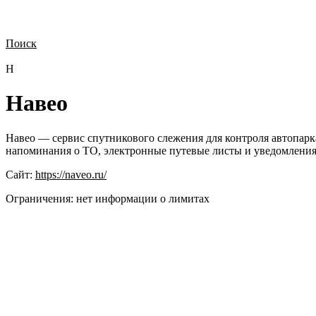
Поиск
Нужна демонстрация
Стоимость лицензий
Стоимость внедрения
Н
Н
Навео
Навео — сервис спутникового слежения для контроля автопарк
напоминания о ТО, электронные путевые листы и уведомления 
Сайт:
https://naveo.ru/
Ограничения:
нет информации о лимитах