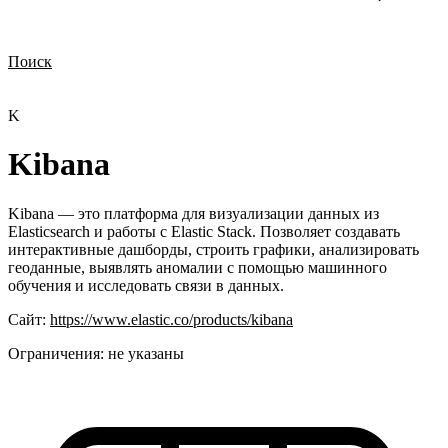
Поиск
Нужна демонстрация
Стоимость лицензий
Стоимость внедрения
Нужна поддержка по продукту
K
Kibana
Kibana — это платформа для визуализации данных из
Elasticsearch и работы с Elastic Stack. Позволяет создавать
интерактивные дашборды, строить графики, анализировать
геоданные, выявлять аномалии с помощью машинного
обучения и исследовать связи в данных.
Сайт:
https://www.elastic.co/products/kibana
Ограничения:
не указаны