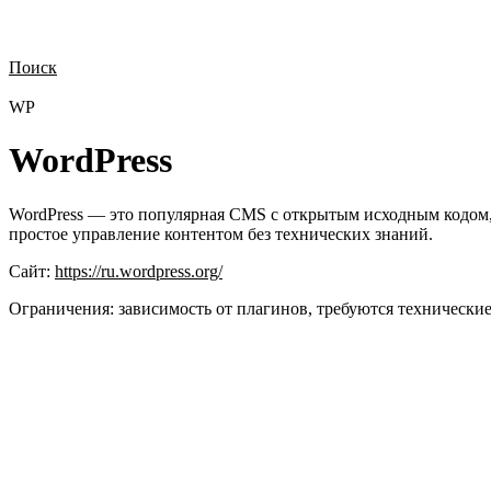
Поиск
Нужна демонстрация
Стоимость лицензий
Стоимость внедрения
Н
WP
WordPress
WordPress — это популярная CMS с открытым исходным кодом, 
простое управление контентом без технических знаний.
Сайт:
https://ru.wordpress.org/
Ограничения:
зависимость от плагинов, требуются технически