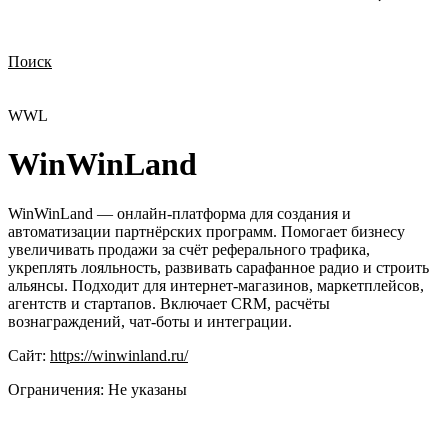
Поиск
Нужна демонстрация
Стоимость лицензий
Стоимость внедрения
Нужна поддержка по продукту
WWL
WinWinLand
WinWinLand — онлайн-платформа для создания и
автоматизации партнёрских программ. Помогает бизнесу
увеличивать продажи за счёт реферального трафика,
укреплять лояльность, развивать сарафанное радио и строить
альянсы. Подходит для интернет-магазинов, маркетплейсов,
агентств и стартапов. Включает CRM, расчёты
вознаграждений, чат-боты и интеграции.
Сайт:
https://winwinland.ru/
Ограничения:
Не указаны