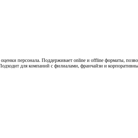
ужна поддержка по продукту
оценки персонала. Поддерживает online и offline форматы, позв
 Подходит для компаний с филиалами, франчайзи и корпоративн