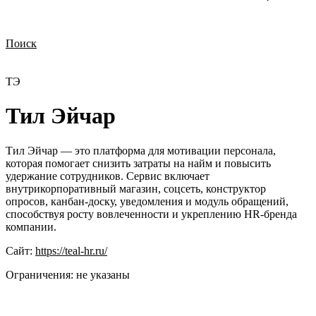
Поиск
Нужна демонстрация
Стоимость лицензий
Стоимость внедрения
Нужна поддержка по продукту
ТЭ
Тил Эйчар
Тил Эйчар — это платформа для мотивации персонала,
которая помогает снизить затраты на найм и повысить
удержание сотрудников. Сервис включает
внутрикорпоративный магазин, соцсеть, конструктор
опросов, канбан-доску, уведомления и модуль обращений,
способствуя росту вовлеченности и укреплению HR-бренда
компании.
Сайт:
https://teal-hr.ru/
Ограничения:
не указаны