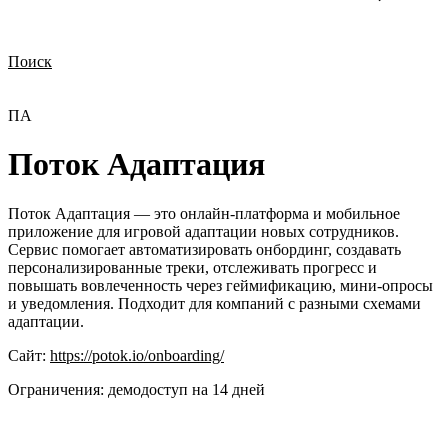
Поиск
Нужна демонстрация
Стоимость лицензий
Стоимость внедрения
Нужна поддержка по продукту
ПА
Поток Адаптация
Поток Адаптация — это онлайн-платформа и мобильное
приложение для игровой адаптации новых сотрудников.
Сервис помогает автоматизировать онбординг, создавать
персонализированные треки, отслеживать прогресс и
повышать вовлеченность через геймификацию, мини-опросы
и уведомления. Подходит для компаний с разными схемами
адаптации.
Сайт:
https://potok.io/onboarding/
Ограничения:
демодоступ на 14 дней