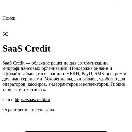
Поиск
Нужна демонстрация
Стоимость лицензий
Стоимость внедрения
Нужна поддержка по продукту
SC
SaaS Credit
SaaS Credit — облачное решение для автоматизации
микрофинансовых организаций. Поддержка онлайн и
оффлайн займов, интеграции с НБКИ, PayU, SMS-центром и
другими сервисами. Ускорение выдачи займов, удобство для
операторов, кассиров, андеррайтеров и коллекторов. Гибкие
тарифы и отчетность.
Сайт:
https://saascredit.ru
Ограничения:
не указаны