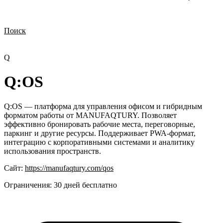
Поиск
Нужна демонстрация
Стоимость лицензий
Стоимость внедрения
Нужна поддержка по продукту
Q
Q:OS
Q:OS — платформа для управления офисом и гибридным
форматом работы от MANUFAQTURY. Позволяет
эффективно бронировать рабочие места, переговорные,
паркинг и другие ресурсы. Поддерживает PWA-формат,
интеграцию с корпоративными системами и аналитику
использования пространств.
Сайт:
https://manufaqtury.com/qos
Ограничения:
30 дней бесплатно