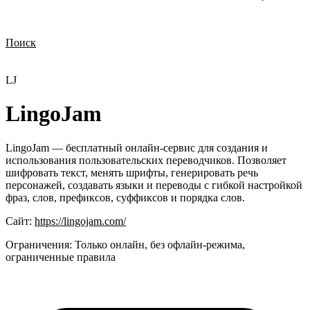
Поиск
Нужна демонстрация
Стоимость лицензий
Стоимость внедрения
Нужна поддержка по продукту
LJ
LingoJam
LingoJam — бесплатный онлайн-сервис для создания и
использования пользовательских переводчиков. Позволяет
шифровать текст, менять шрифты, генерировать речь
персонажей, создавать языки и переводы с гибкой настройкой
фраз, слов, префиксов, суффиксов и порядка слов.
Сайт:
https://lingojam.com/
Ограничения:
Только онлайн, без офлайн‑режима,
ограниченные правила