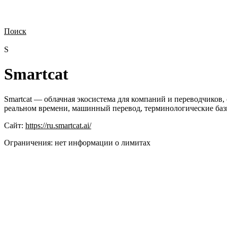
Поиск
Нужна демонстрация
Стоимость лицензий
Стоимость внедрения
Н
S
Smartcat
Smartcat — облачная экосистема для компаний и переводчиков
реальном времени, машинный перевод, терминологические баз
Сайт:
https://ru.smartcat.ai/
Ограничения:
нет информации о лимитах