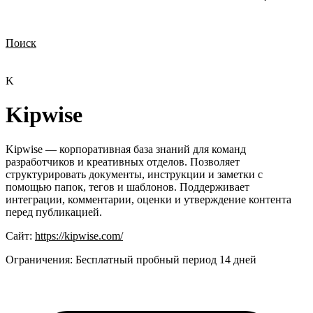
Поиск
Нужна демонстрация
Стоимость лицензий
Стоимость внедрения
Нужна поддержка по продукту
K
Kipwise
Kipwise — корпоративная база знаний для команд
разработчиков и креативных отделов. Позволяет
структурировать документы, инструкции и заметки с
помощью папок, тегов и шаблонов. Поддерживает
интеграции, комментарии, оценки и утверждение контента
перед публикацией.
Сайт:
https://kipwise.com/
Ограничения:
Бесплатный пробный период 14 дней