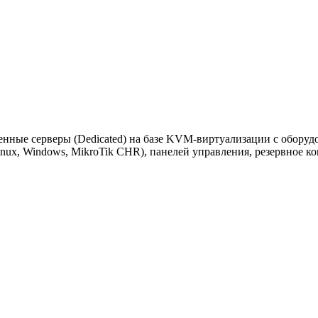
ужна поддержка по продукту
еленные серверы (Dedicated) на базе KVM-виртуализации с обору
nux, Windows, MikroTik CHR), панелей управления, резервное к