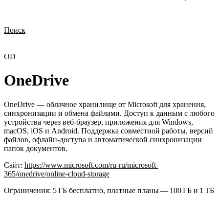
Поиск
Нужна демонстрация
Стоимость лицензий
Стоимость внедрения
Нужна поддержка по продукту
OD
OneDrive
OneDrive — облачное хранилище от Microsoft для хранения,
синхронизации и обмена файлами. Доступ к данным с любого
устройства через веб-браузер, приложения для Windows,
macOS, iOS и Android. Поддержка совместной работы, версий
файлов, офлайн-доступа и автоматической синхронизации
папок документов.
Сайт:
https://www.microsoft.com/ru-ru/microsoft-
365/onedrive/online-cloud-storage
Ограничения:
5 ГБ бесплатно, платные планы — 100 ГБ и 1 ТБ