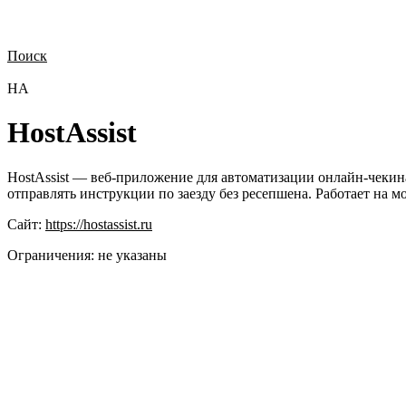
Поиск
Нужна демонстрация
Стоимость лицензий
Стоимость внедрения
Н
HA
HostAssist
HostAssist — веб-приложение для автоматизации онлайн-чекина
отправлять инструкции по заезду без ресепшена. Работает на 
Сайт:
https://hostassist.ru
Ограничения:
не указаны