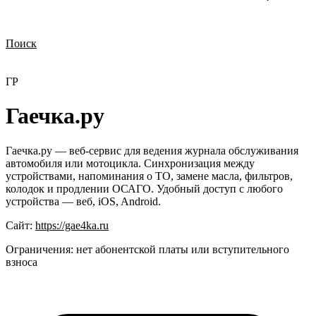
Поиск
Нужна демонстрация
Стоимость лицензий
Стоимость внедрения
Нужна поддержка по продукту
ГР
Гаечка.ру
Гаечка.ру — веб-сервис для ведения журнала обслуживания
автомобиля или мотоцикла. Синхронизация между
устройствами, напоминания о ТО, замене масла, фильтров,
колодок и продлении ОСАГО. Удобный доступ с любого
устройства — веб, iOS, Android.
Сайт:
https://gae4ka.ru
Ограничения:
нет абонентской платы или вступительного
взноса