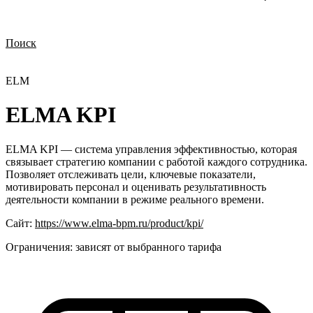
Поиск
Нужна демонстрация
Стоимость лицензий
Стоимость внедрения
Нужна поддержка по продукту
ELM
ELMA KPI
ELMA KPI — система управления эффективностью, которая
связывает стратегию компании с работой каждого сотрудника.
Позволяет отслеживать цели, ключевые показатели,
мотивировать персонал и оценивать результативность
деятельности компании в режиме реального времени.
Сайт:
https://www.elma-bpm.ru/product/kpi/
Ограничения:
зависят от выбранного тарифа