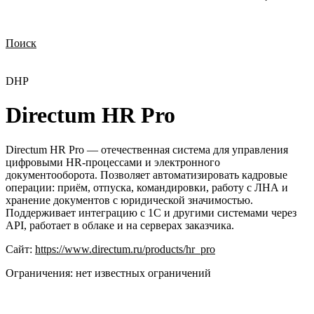
Поиск
Нужна демонстрация
Стоимость лицензий
Стоимость внедрения
Нужна поддержка по продукту
DHP
Directum HR Pro
Directum HR Pro — отечественная система для управления
цифровыми HR-процессами и электронного
документооборота. Позволяет автоматизировать кадровые
операции: приём, отпуска, командировки, работу с ЛНА и
хранение документов с юридической значимостью.
Поддерживает интеграцию с 1С и другими системами через
API, работает в облаке и на серверах заказчика.
Сайт:
https://www.directum.ru/products/hr_pro
Ограничения:
нет известных ограничений