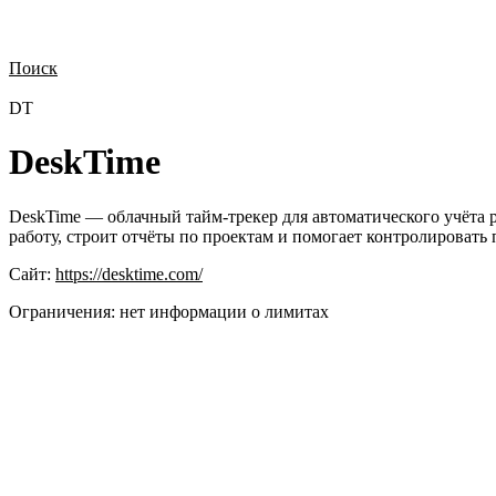
Поиск
Нужна демонстрация
Стоимость лицензий
Стоимость внедрения
Н
DT
DeskTime
DeskTime — облачный тайм-трекер для автоматического учёта 
работу, строит отчёты по проектам и помогает контролировать
Сайт:
https://desktime.com/
Ограничения:
нет информации о лимитах