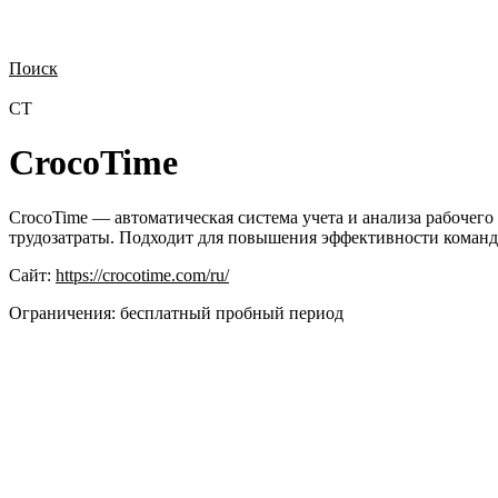
Поиск
Нужна демонстрация
Стоимость лицензий
Стоимость внедрения
Н
CT
CrocoTime
CrocoTime — автоматическая система учета и анализа рабочего
трудозатраты. Подходит для повышения эффективности команд
Сайт:
https://crocotime.com/ru/
Ограничения:
бесплатный пробный период