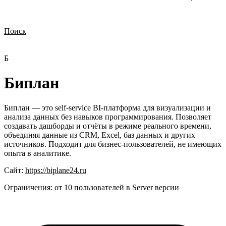
Поиск
Нужна демонстрация
Стоимость лицензий
Стоимость внедрения
Нужна поддержка по продукту
Б
Биплан
Биплан — это self-service BI-платформа для визуализации и
анализа данных без навыков программирования. Позволяет
создавать дашборды и отчёты в режиме реального времени,
объединяя данные из CRM, Excel, баз данных и других
источников. Подходит для бизнес-пользователей, не имеющих
опыта в аналитике.
Сайт:
https://biplane24.ru
Ограничения:
от 10 пользователей в Server версии