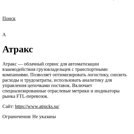
Поиск
Нужна демонстрация
Стоимость лицензий
Стоимость внедрения
Нужна поддержка по продукту
А
Атракс
Атракс — облачный сервис для автоматизации
взаимодействия грузовладельцев с транспортными
компаниями. Позволяет оптимизировать логистику, снизить
расходы и трудозатраты, использовать аналитику для
управления цепочками поставок. Включает
специализированные отраслевые метрики и индикаторы
рынка FTL-перевозок.
Сайт:
https://www.atrucks.su/
Ограничения:
Не указаны