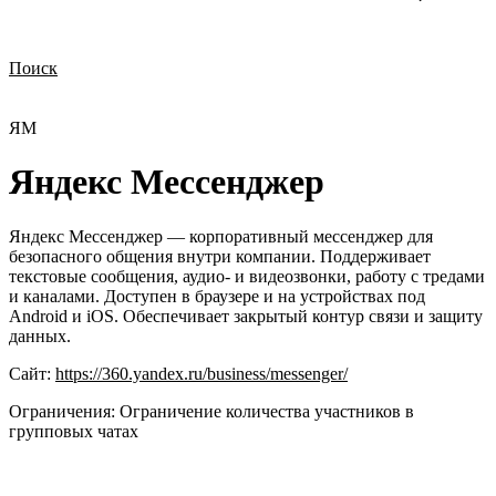
Поиск
Нужна демонстрация
Стоимость лицензий
Стоимость внедрения
Нужна поддержка по продукту
ЯМ
Яндекс Мессенджер
Яндекс Мессенджер — корпоративный мессенджер для
безопасного общения внутри компании. Поддерживает
текстовые сообщения, аудио- и видеозвонки, работу с тредами
и каналами. Доступен в браузере и на устройствах под
Android и iOS. Обеспечивает закрытый контур связи и защиту
данных.
Сайт:
https://360.yandex.ru/business/messenger/
Ограничения:
Ограничение количества участников в
групповых чатах