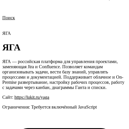
Поиск
Нужна демонстрация
Стоимость лицензий
Стоимость внедрения
Нужна поддержка по продукту
ЯГА
ЯГА
ЯГА — российская платформа для управления проектами,
заменяющая Jira и Confluence. Позволяет командам
организовывать задачи, вести базу знаний, управлять
процессами и документацией. Поддерживает облачное и On-
Premise развертывание, настройку рабочих процессов, работу
с задачами через канбан, диаграммы Ганта и списки.
Сайт:
https://lukit.ru/yaga
Ограничения:
Требуется включённый JavaScript