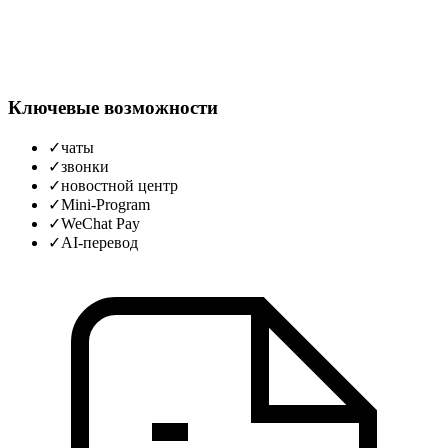
Ключевые возможности
✓
чаты
✓
звонки
✓
новостной центр
✓
Mini‑Program
✓
WeChat Pay
✓
AI‑перевод