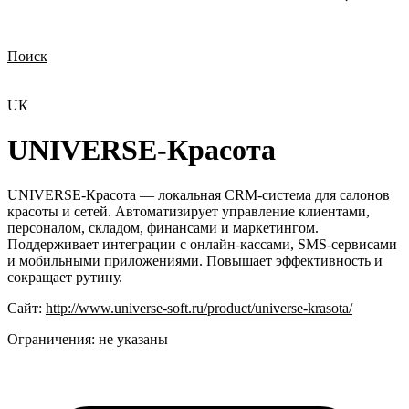
Поиск
Нужна демонстрация
Стоимость лицензий
Стоимость внедрения
Нужна поддержка по продукту
UК
UNIVERSE-Красота
UNIVERSE-Красота — локальная CRM-система для салонов
красоты и сетей. Автоматизирует управление клиентами,
персоналом, складом, финансами и маркетингом.
Поддерживает интеграции с онлайн-кассами, SMS-сервисами
и мобильными приложениями. Повышает эффективность и
сокращает рутину.
Сайт:
http://www.universe-soft.ru/product/universe-krasota/
Ограничения:
не указаны