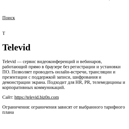
Поиск
Нужна демонстрация
Стоимость лицензий
Стоимость внедрения
Нужна поддержка по продукту
T
Televid
Televid — сервис видеоконференций и вебинаров,
работающий прямо в браузере без регистрации и установки
ПО. Позволяет проводить онлайн-встречи, трансляции и
презентации с поддержкой записи, шифрования и
демонстрации экрана. Подходит для HR, PR, телемедицины и
корпоративных коммуникаций.
Сайт:
https://televid.biz0n.com
Ограничения:
ограничения зависят от выбранного тарифного
плана