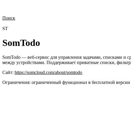
Поиск
Нужна демонстрация
Стоимость лицензий
Стоимость внедрения
Н
ST
SomTodo
SomTodo — веб-сервис для управления задачами, списками и с
между устройствами. Поддерживает приватные списки, фильтры
Сайт:
https://somcloud.com/about/somtodo
Ограничения:
ограниченный функционал в бесплатной версии