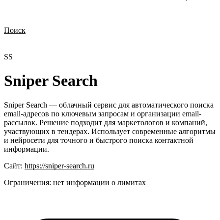
Поиск
Нужна демонстрация
Стоимость лицензий
Стоимость внедрения
Нужна поддержка по продукту
SS
Sniper Search
Sniper Search — облачный сервис для автоматического поиска
email-адресов по ключевым запросам и организации email-
рассылок. Решение подходит для маркетологов и компаний,
участвующих в тендерах. Использует современные алгоритмы
и нейросети для точного и быстрого поиска контактной
информации.
Сайт:
https://sniper-search.ru
Ограничения:
нет информации о лимитах