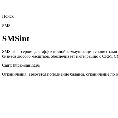
Поиск
Нужна демонстрация
Стоимость лицензий
Стоимость внедрения
Н
SMS
SMSint
SMSint — сервис для эффективной коммуникации с клиентами ч
бизнеса любого масштаба, обеспечивает интеграцию с CRM, C
Сайт:
https://smsint.ru/
Ограничения:
Требуется пополнение баланса, ограничение по 