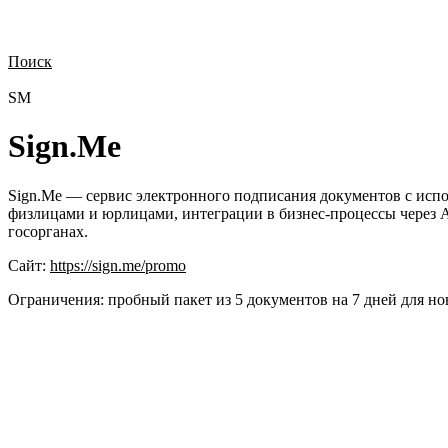
Поиск
Нужна демонстрация
Стоимость лицензий
Стоимость внедрения
Н
SM
Sign.Me
Sign.Me — сервис электронного подписания документов с исп
физлицами и юрлицами, интеграции в бизнес-процессы через A
госорганах.
Сайт:
https://sign.me/promo
Ограничения:
пробный пакет из 5 документов на 7 дней для н