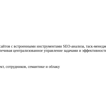
ужна поддержка по продукту
айтов с встроенными инструментами SEO-анализа, таск-менедж
спечивая централизованное управление задачами и эффективност
кт, сотрудников, семантике и облаку