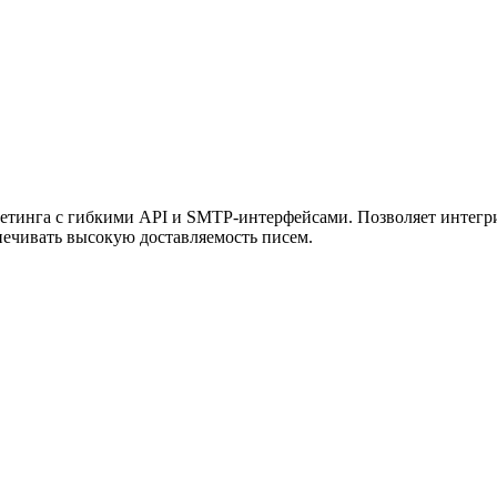
ужна поддержка по продукту
етинга с гибкими API и SMTP-интерфейсами. Позволяет интегри
печивать высокую доставляемость писем.