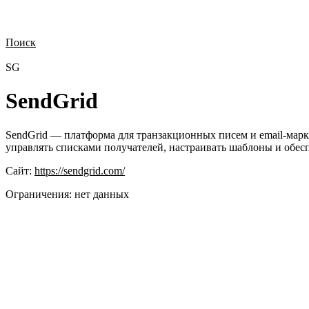
Поиск
Нужна демонстрация
Стоимость лицензий
Стоимость внедрения
Н
SG
SendGrid
SendGrid — платформа для транзакционных писем и email-марк
управлять списками получателей, настраивать шаблоны и обес
Сайт:
https://sendgrid.com/
Ограничения:
нет данных