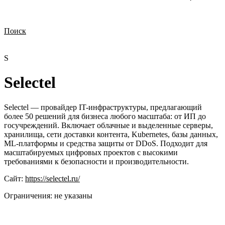
Поиск
Нужна демонстрация
Стоимость лицензий
Стоимость внедрения
Нужна поддержка по продукту
S
Selectel
Selectel — провайдер IT-инфраструктуры, предлагающий
более 50 решений для бизнеса любого масштаба: от ИП до
госучреждений. Включает облачные и выделенные серверы,
хранилища, сети доставки контента, Kubernetes, базы данных,
ML-платформы и средства защиты от DDoS. Подходит для
масштабируемых цифровых проектов с высокими
требованиями к безопасности и производительности.
Сайт:
https://selectel.ru/
Ограничения:
не указаны