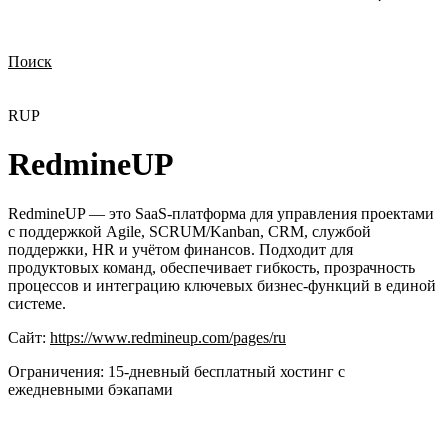
Поиск
Нужна демонстрация
Стоимость лицензий
Стоимость внедрения
Нужна поддержка по продукту
RUP
RedmineUP
RedmineUP — это SaaS-платформа для управления проектами
с поддержкой Agile, SCRUM/Kanban, CRM, службой
поддержки, HR и учётом финансов. Подходит для
продуктовых команд, обеспечивает гибкость, прозрачность
процессов и интеграцию ключевых бизнес-функций в единой
системе.
Сайт:
https://www.redmineup.com/pages/ru
Ограничения:
15‑дневный бесплатный хостинг с
ежедневными бэкапами