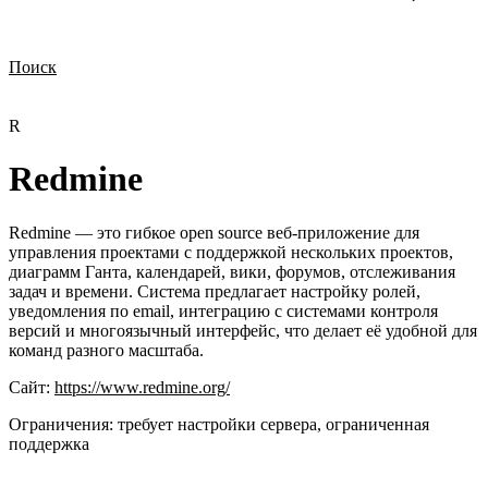
Поиск
Нужна демонстрация
Стоимость лицензий
Стоимость внедрения
Нужна поддержка по продукту
R
Redmine
Redmine — это гибкое open source веб-приложение для
управления проектами с поддержкой нескольких проектов,
диаграмм Ганта, календарей, вики, форумов, отслеживания
задач и времени. Система предлагает настройку ролей,
уведомления по email, интеграцию с системами контроля
версий и многоязычный интерфейс, что делает её удобной для
команд разного масштаба.
Сайт:
https://www.redmine.org/
Ограничения:
требует настройки сервера, ограниченная
поддержка