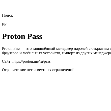
Поиск
Нужна демонстрация
Стоимость лицензий
Стоимость внедрения
Н
PP
Proton Pass
Proton Pass — это защищённый менеджер паролей с открытым и
браузеров и мобильных устройств, импорт из других менеджеров
Сайт:
https://proton.me/ru/pass
Ограничения:
нет известных ограничений